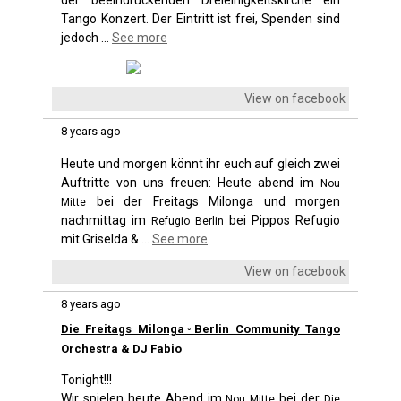
der beeindruckenden Dreieinigkeitskirche ein
Tango Konzert. Der Eintritt ist frei, Spenden sind
jedoch
...
See more
View on facebook
8 years ago
Heute und morgen könnt ihr euch auf gleich zwei
Auftritte von uns freuen: Heute abend im
Nou
bei der Freitags Milonga und morgen
Mitte
nachmittag im
bei Pippos Refugio
Refugio Berlin
mit Griselda &
...
See more
View on facebook
8 years ago
Die Freitags Milonga◦Berlin Community Tango
Orchestra & DJ Fabio
Tonight!!!
Wir spielen heute Abend im
bei der
Nou Mitte
Die